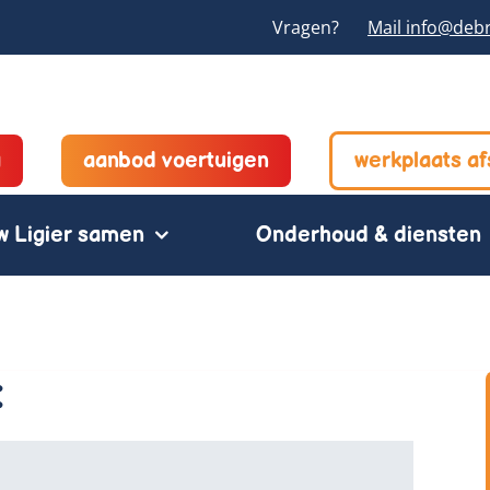
Vragen?
Mail info@deb
g
aanbod voertuigen
werkplaats a
w Ligier samen
Onderhoud & diensten
: