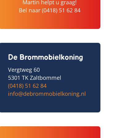
Martin helpt u graag!
Bel naar
(0418) 51 62 84
De Brommobielkoning
Vergtweg 60
5301 TK Zaltbommel
(0418) 51 62 84
info@debrommobielkoning.nl