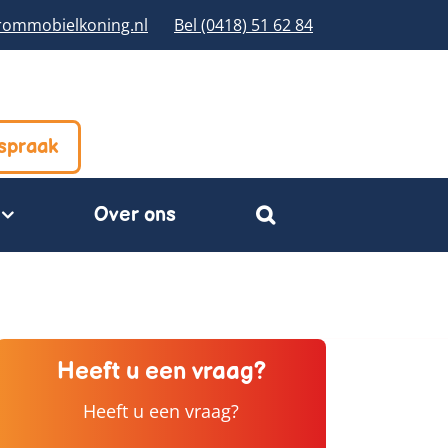
rommobielkoning.nl
Bel (0418) 51 62 84
fspraak
Over ons
Heeft u een vraag?
Heeft u een vraag?