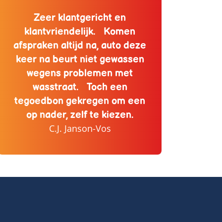
Zeer klantgericht en
klantvriendelijk. Komen
afspraken altijd na, auto deze
keer na beurt niet gewassen
wegens problemen met
wasstraat. Toch een
tegoedbon gekregen om een
op nader, zelf te kiezen.
C.J. Janson-Vos