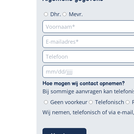
Dhr.
Mevr.
MM
slash
Hoe mogen wij contact opnemen?
DD
Bij sommige aanvragen kan telefonis
slash
Geen voorkeur
Telefonisch
JJJJ
Wij nemen, telefonisch of via e-mail