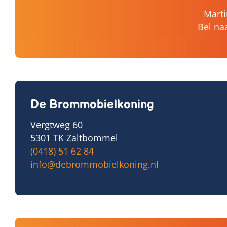
Marti
Bel na
De Brommobielkoning
Vergtweg 60
5301 TK Zaltbommel
(0418) 51 62 84
info@debrommobielkoning.nl