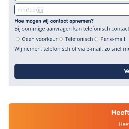
MM
slash
Hoe mogen wij contact opnemen?
DD
Bij sommige aanvragen kan telefonisch contact
slash
Geen voorkeur
Telefonisch
Per e-mail
JJJJ
Wij nemen, telefonisch of via e-mail, zo snel m
Heeft
Heef