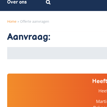
Over ons
Home
»
Offerte aanvragen
Aanvraag:
Heeft
Heef
Marti