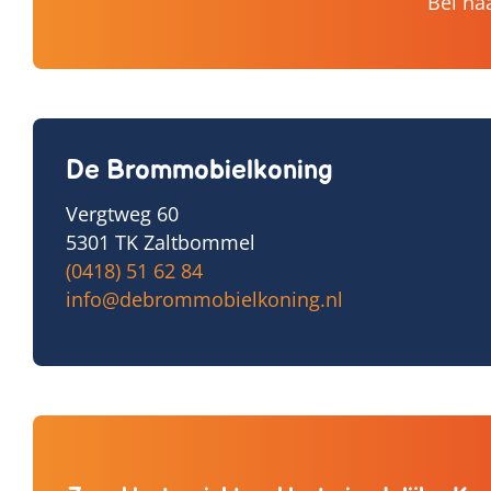
Bel na
De Brommobielkoning
Vergtweg 60
5301 TK Zaltbommel
(0418) 51 62 84
info@debrommobielkoning.nl